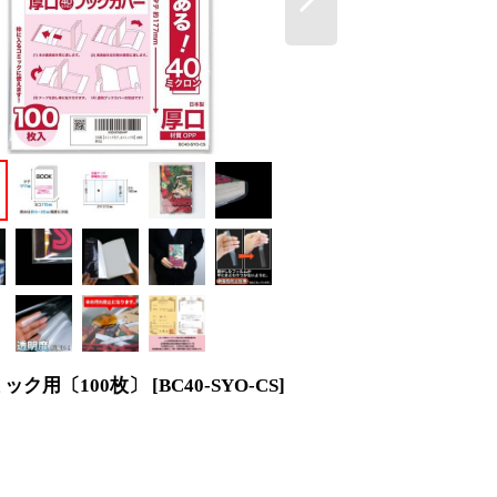
ミック用〔100枚〕
[
BC40-SYO-CS
]