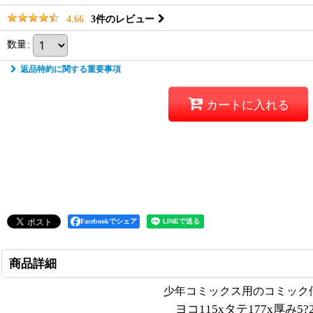
3
件のレビュー
4.66
数量
:
返品特約に関する重要事項
カートに入れる
Facebookでシェア
商品詳細
少年コミックス用のコミック侍
ヨコ115xタテ177x厚