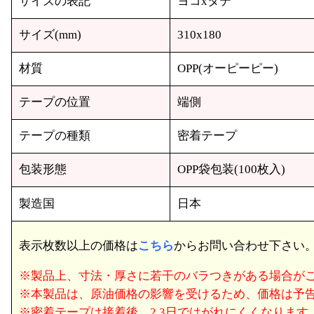
サイズの表記
ヨコxタテ
サイズ(mm)
310x180
材質
OPP(オーピーピー)
テープの位置
端側
テープの種類
密着テープ
包装形態
OPP袋包装(100枚入)
製造国
日本
表示枚数以上の価格は
こちら
からお問い合わせ下さい
※製品上、寸法・厚さに若干のバラつきがある場合が
※本製品は、原油価格の影響を受けるため、価格は予
※密着テープは接着後、2,3日ではがれにくくなりま