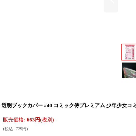
透明ブックカバー #40 コミック侍プレミアム 少年少女コ
販売価格
:
663
円
(税別)
(
税込
:
729
円
)