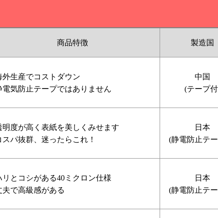
商品特徴
製造国
海外生産でコストダウン
中国
静電気防止テープではありません
(テープ付
透明度が高く表紙を美しくみせます
日本
コスパ抜群、迷ったらこれ！
(静電防止テー
ハリとコシがある40ミクロン仕様
日本
丈夫で高級感がある
(静電防止テー