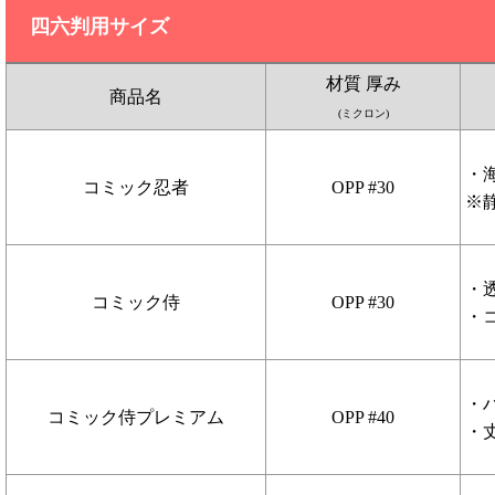
四六判用サイズ
材質 厚み
商品名
(ミクロン)
・
コミック忍者
OPP #30
※
・
コミック侍
OPP #30
・
・
コミック侍プレミアム
OPP #40
・