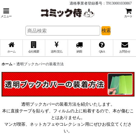
適格事業者登録番号：T9130001030867
メニュー
カート
検索
ホーム
会社概要
送料/支払
納期
Q&A
お問合せ
ホーム
>
透明ブックカバーの装着方法
透明ブックカバーの装着方法を紹介いたします。
本に直接テープを貼らず、フィルムの上に粘着するので、本が傷むこ
とはありません。
マンガ喫茶、ネットカフェやコレクション用にぜひお役立てくださ
い。